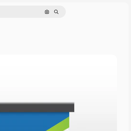
Поиск по изображению
Поиск