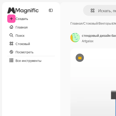
Создать
Главная
/
Стоковый
/
Векторы
/
ст
Главная
Поиск
стендовый дизайн ба
Artgalax
Стоковый
Посмотреть
Премиум
Все инструменты