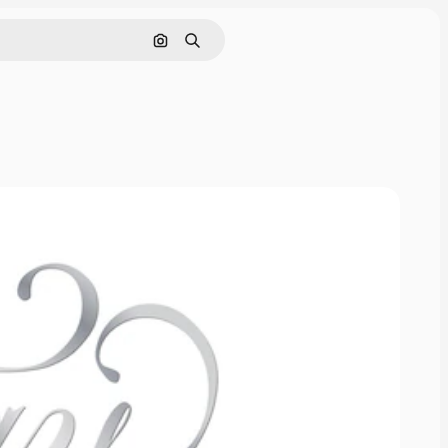
Поиск по изображению
Поиск