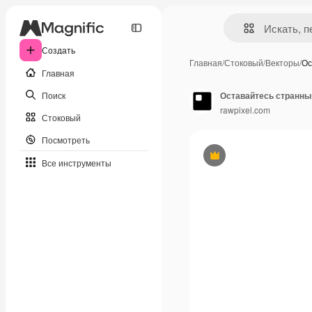
Создать
Главная
/
Стоковый
/
Векторы
/
Ос
Главная
Поиск
Оставайтесь странны
rawpixel.com
Стоковый
Посмотреть
Премиум
Все инструменты