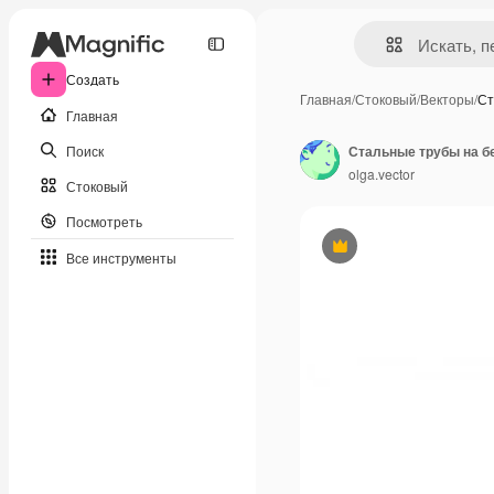
Создать
Главная
/
Стоковый
/
Векторы
/
Ст
Главная
Поиск
Стальные трубы на б
olga.vector
Стоковый
Посмотреть
Премиум
Все инструменты