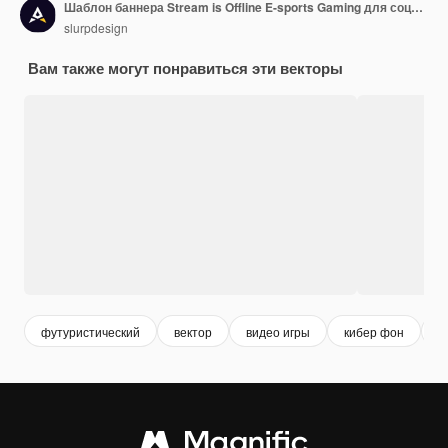
Шаблон баннера Stream is Offline E-sports Gaming для социальных сетей
slurpdesign
Вам также могут понравиться эти векторы
футуристический
вектор
видео игры
кибер фон
т