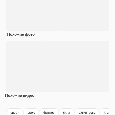
Похожие фото
Похожие видео
Premium
Premium
Premium
Premium
спорт
sport
фитнес
сила
активность
иллюст