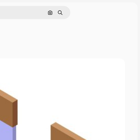
Поиск по изображению
Поиск