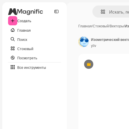
Создать
Главная
/
Стоковый
/
Векторы
/
Из
Главная
Поиск
yliv
Стоковый
Посмотреть
Премиум
Все инструменты