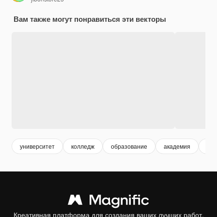
Вам также могут понравиться эти векторы
университет
колледж
образование
академия
кур
Креативная платформа для создания ваших лучших работ.