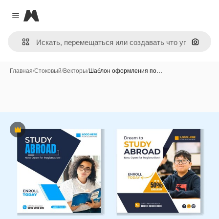
Magnific
Close menu
Поиск 
Главная
/
Стоковый
/
Векторы
/
Шаблон оформления по…
Премиум