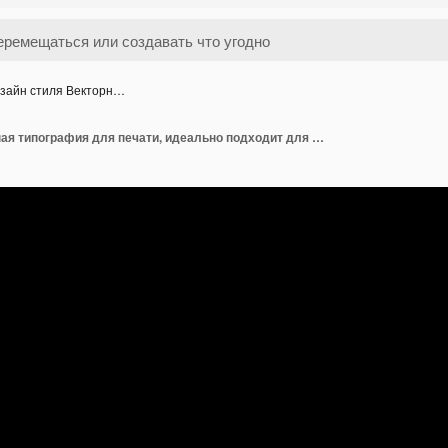
зайн стиля Векторн…
Дизайн стиля Векторная типография для печати, идеально подходит для дизайна футболок, одежды, толстовок и т. д.