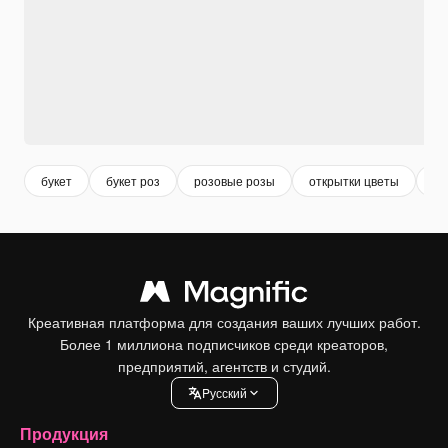
букет
букет роз
розовые розы
открытки цветы
от
Креативная платформа для создания ваших лучших работ.
Более 1 миллиона подписчиков среди креаторов,
предприятий, агентств и студий.
Pусский
Продукция