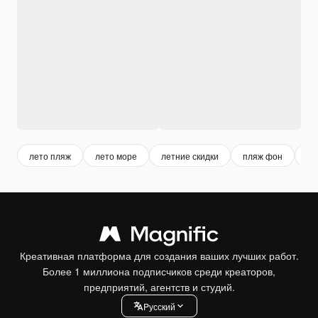
лето пляж
лето море
летние скидки
пляж фон
ле
Креативная платформа для создания ваших лучших работ.
Более 1 миллиона подписчиков среди креаторов,
предприятий, агентств и студий.
Pусский