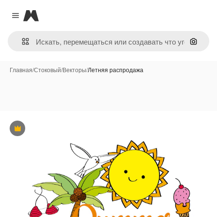
Magnific
Close menu
Поиск 
Главная
/
Стоковый
/
Векторы
/
Летняя распродажа
Премиум