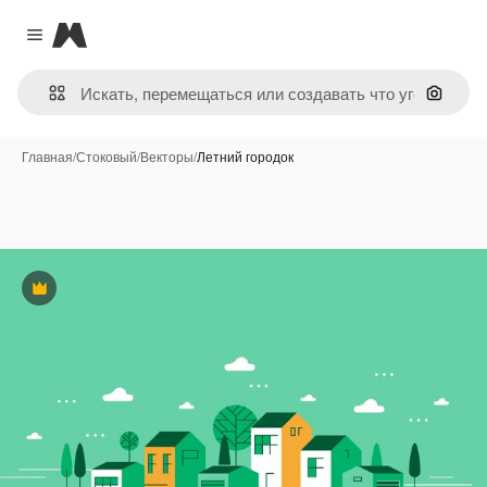
Magnific
Close menu
Поиск 
Главная
/
Стоковый
/
Векторы
/
Летний городок
Премиум