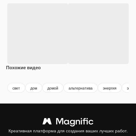
Похожие видео
Premium
Premium
Premium
Premium
свет
дом
домой
альтернатива
энергия
элек
Креативная платформа для создания ваших лучших работ.