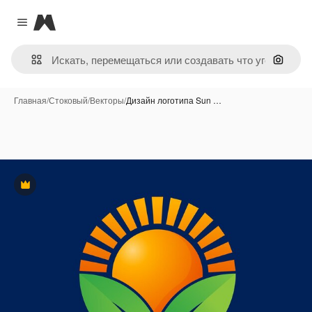
Magnific
Close menu
Поиск 
Главная
/
Стоковый
/
Векторы
/
Дизайн логотипа Sun …
Премиум