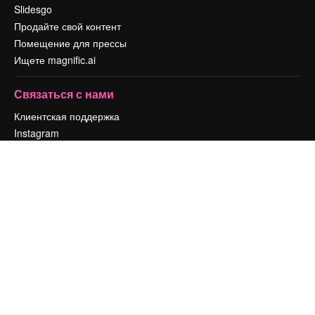
Slidesgo
Продайте свой контент
Помещение для прессы
Ищете magnific.ai
Связаться с нами
Клиентская поддержка
Instagram
YouTube
LinkedIn
TikTok
Discord
X
Reddit
Copyright © 2010-
2026
Freepik Company S.L.U.
Все права защищены
.