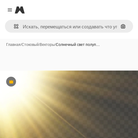
Magnific
Close menu
Поиск 
Главная
/
Стоковый
/
Векторы
/
Солнечный свет полуп…
Премиум