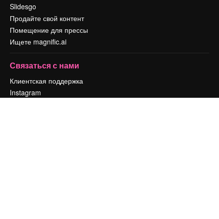
Slidesgo
Продайте свой контент
Помещение для прессы
Ищете magnific.ai
Связаться с нами
Клиентская поддержка
Instagram
YouTube
LinkedIn
TikTok
Discord
X
Reddit
Copyright © 2010-
2026
Freepik Company S.L.U.
Все права защищены
.