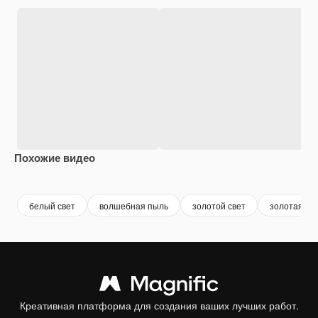
Похожие видео
Premium
Premium
Premium
Premium
белый свет
волшебная пыль
золотой свет
золотая пы
Креативная платформа для создания ваших лучших работ.