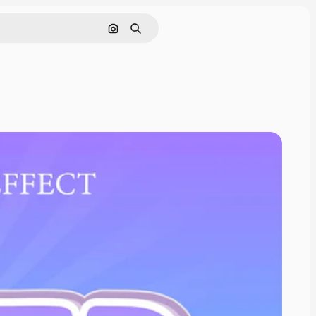
Поиск по изображению
Поиск