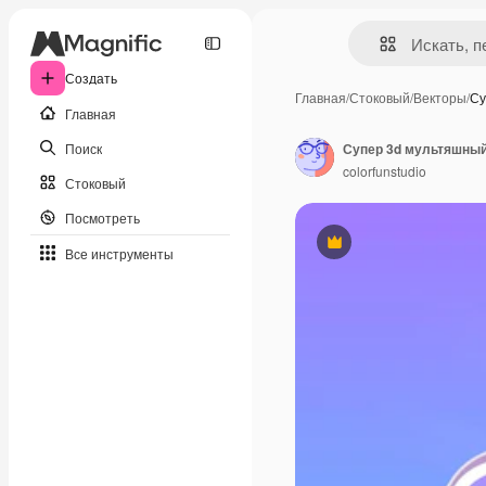
Создать
Главная
/
Стоковый
/
Векторы
/
Су
Главная
Поиск
Супер 3d мультяшны
colorfunstudio
Стоковый
Посмотреть
Премиум
Все инструменты