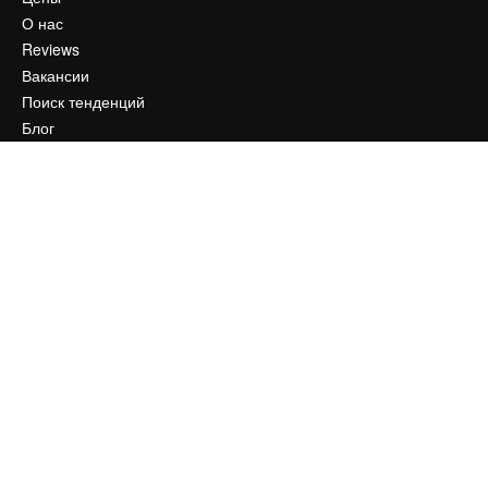
О нас
Reviews
Вакансии
Поиск тенденций
Блог
События
Slidesgo
Продайте свой контент
Помещение для прессы
Ищете magnific.ai
Связаться с нами
Клиентская поддержка
Instagram
YouTube
LinkedIn
TikTok
Discord