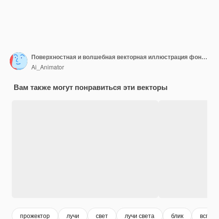
Поверхностная и волшебная векторная иллюстрация фонового изображения
Ai_Animator
Вам также могут понравиться эти векторы
прожектор
лучи
свет
лучи света
блик
вспыш