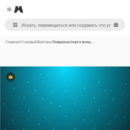
Magnific
Close menu
Поиск 
Главная
/
Стоковый
/
Векторы
/
Поверхностная и волш…
Премиум