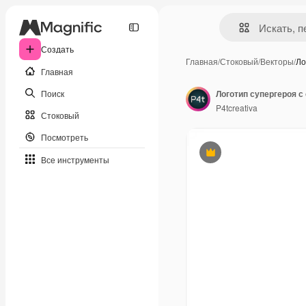
Создать
Главная
/
Стоковый
/
Векторы
/
Ло
Главная
Поиск
P4tcreativa
Стоковый
Посмотреть
Премиум
Все инструменты