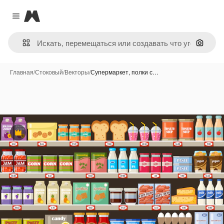
Magnific
Close menu
Поиск 
Главная
/
Стоковый
/
Векторы
/
Супермаркет, полки с…
Премиум