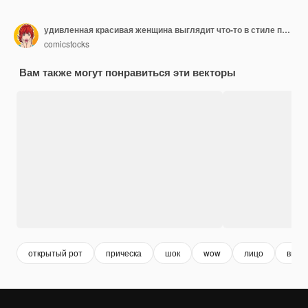
удивленная красивая женщина выглядит что-то в стиле поп-арт комиксов
comicstocks
Вам также могут понравиться эти векторы
открытый рот
прическа
шок
wow
лицо
выра