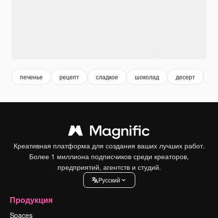
печенье
рецепт
сладкое
шоколад
десерт
п
Креативная платформа для создания ваших лучших работ.
Более 1 миллиона подписчиков среди креаторов,
предприятий, агентств и студий.
Pусский
Продукция
Spaces