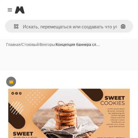
Magnific
Close menu
Поиск 
Главная
/
Стоковый
/
Векторы
/
Концепция баннера сл…
Премиум