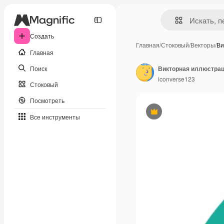
Создать
Главная
/
Стоковый
/
Векторы
/
Ви
Главная
Поиск
iconverse123
Стоковый
Посмотреть
Премиум
Все инструменты