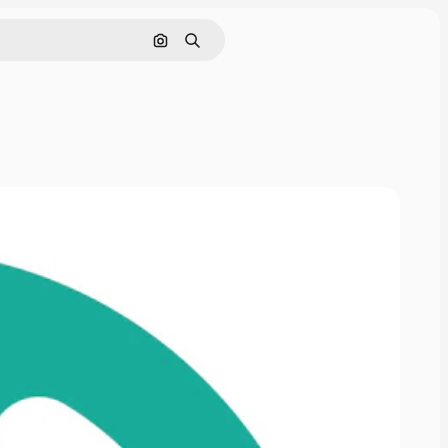
Поиск по изображению
Поиск