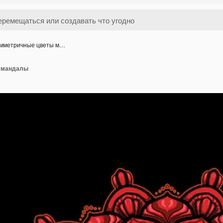
мметричные цветы м…
 мандалы