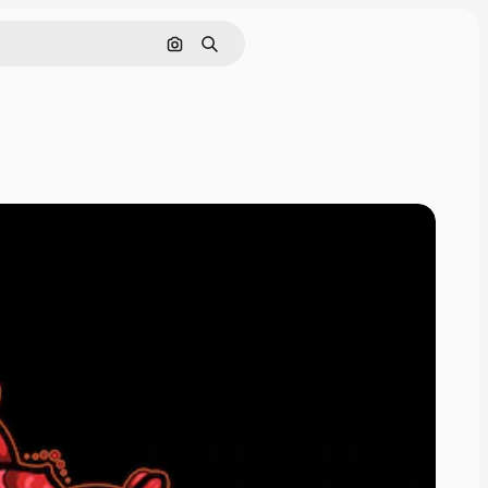
Поиск по изображению
Поиск