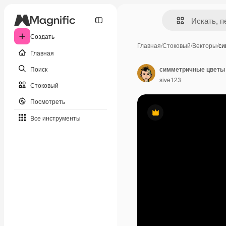
Создать
Главная
/
Стоковый
/
Векторы
/
си
Главная
Поиск
симметричные цветы
sive123
Стоковый
Посмотреть
Премиум
Все инструменты