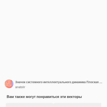
Значок системного интеллектуального динамика Плоская иллюстрация векторного значка системного интеллектуального динамика для веб-дизайна
anatolir
Вам также могут понравиться эти векторы