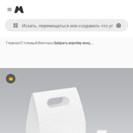
Magnific
Close menu
Поиск 
Главная
/
Стоковый
/
Векторы
/
Забрать коробку конц…
Премиум