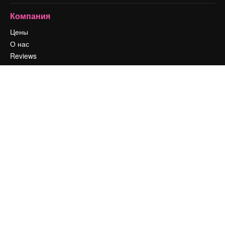
Компания
Цены
О нас
Reviews
Вакансии
Поиск тенденций
Блог
События
Slidesgo
Продайте свой контент
Помещение для прессы
Ищете magnific.ai
Связаться с нами
Клиентская поддержка
Instagram
YouTube