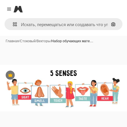
Magnific
Close menu
Поиск 
Главная
/
Стоковый
/
Векторы
/
Набор обучающих мате…
Премиум