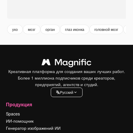
ухо
мозг
орган
глаз иконка
головной мозг
те
Креативная платформа для создания ваших лучших работ.
Более 1 миллиона подписчиков среди креаторов,
предприятий, агентств и студий.
Pусский
Продукция
Spaces
ИИ-помощник
Генератор изображений ИИ