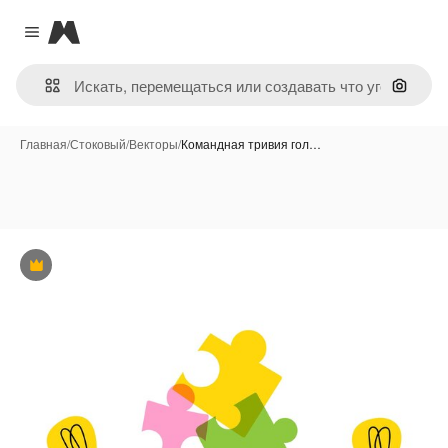
Magnific
Close menu
Поиск 
Главная
/
Стоковый
/
Векторы
/
Командная тривия гол…
Премиум