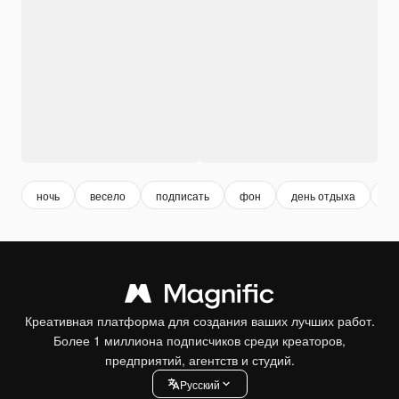
ночь
весело
подписать
фон
день отдыха
вр
Креативная платформа для создания ваших лучших работ.
Более 1 миллиона подписчиков среди креаторов,
предприятий, агентств и студий.
Pусский