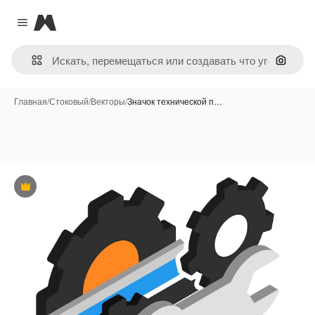
Magnific
Close menu
Поиск 
Главная
/
Стоковый
/
Векторы
/
Значок технической п…
Премиум