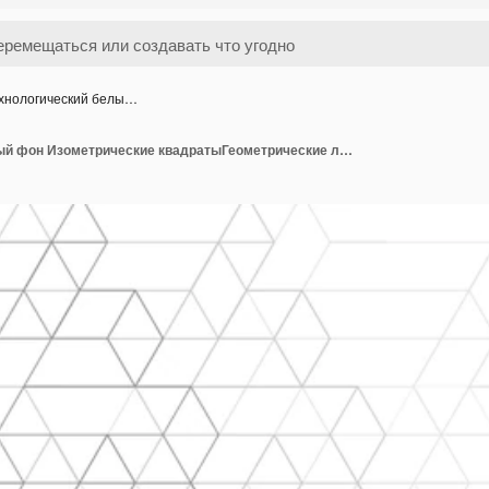
хнологический белы…
Технологический белый фон Изометрические квадратыГеометрические линииАбстрактная технологияВекторная иллюстрация