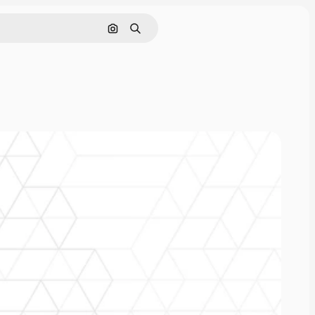
Поиск по изображению
Поиск