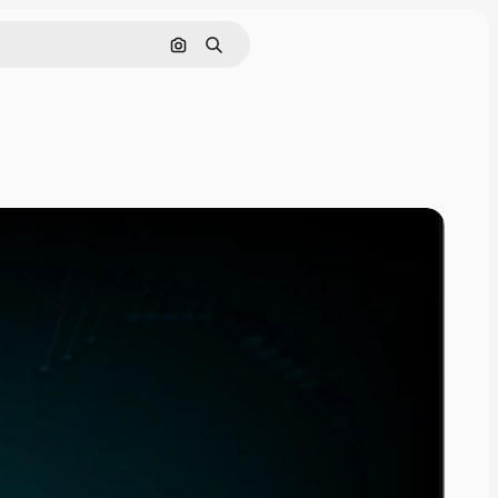
Поиск по изображению
Поиск