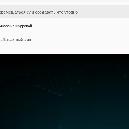
хнология цифровой …
 абстрактный фон