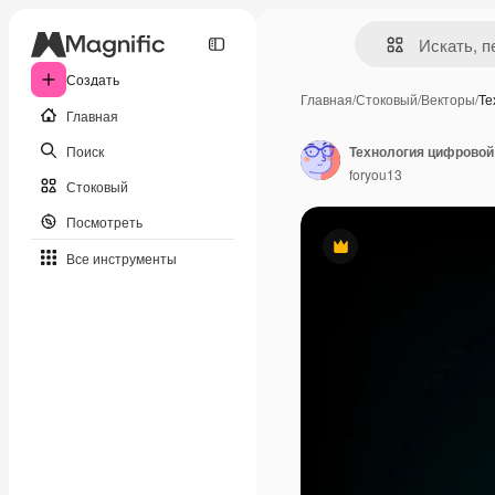
Создать
Главная
/
Стоковый
/
Векторы
/
Те
Главная
Поиск
Технология цифровой
foryou13
Стоковый
Посмотреть
Премиум
Все инструменты