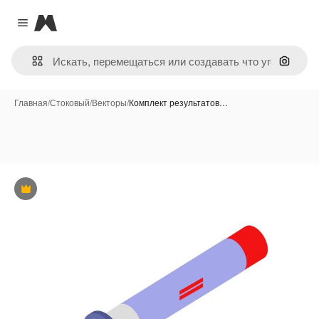
Magnific
Close menu
Поиск 
Главная
/
Стоковый
/
Векторы
/
Комплект результатов…
Премиум