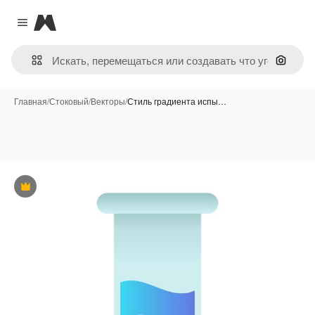
Magnific
Close menu
Поиск 
Главная
/
Стоковый
/
Векторы
/
Стиль градиента испы…
Премиум