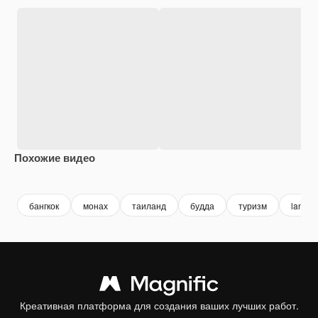
Похожие видео
Premium
Premium
бангкок
монах
таиланд
будда
туризм
landsc
Креативная платформа для создания ваших лучших работ.