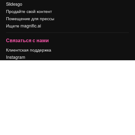
Slidesgo
Продайте свой контент
Помещение для прессы
Ищете magnific.ai
Связаться с нами
Клиентская поддержка
Instagram
YouTube
LinkedIn
TikTok
Discord
X
Reddit
Copyright © 2010-
2026
Freepik Company S.L.U.
Все права защищены
.