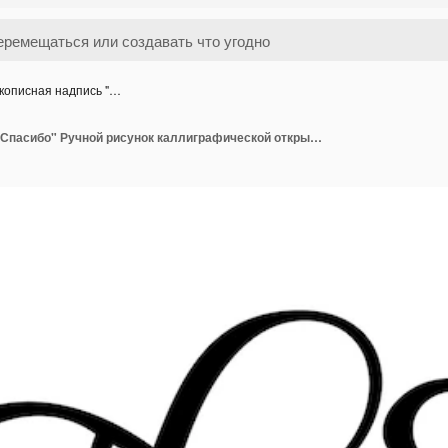
кописная надпись "…
Рукописная надпись "Спасибо" Ручной рисунок каллиграфической открытки благодарения Векторная иллюстрация