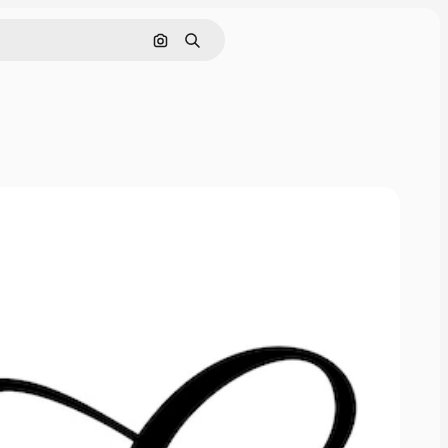
Поиск по изображению
Поиск