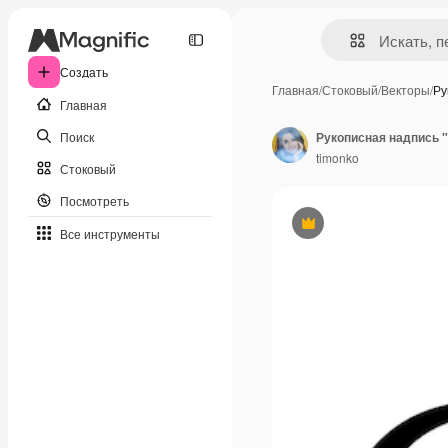
Создать
Главная
/
Стоковый
/
Векторы
/
Ру
Главная
Поиск
timonko
Стоковый
Посмотреть
Премиум
Все инструменты