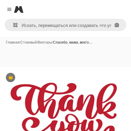
Magnific
Close menu
Поиск 
Главная
/
Стоковый
/
Векторы
/
Спасибо, мама, векто…
Премиум