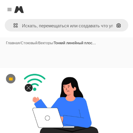
Magnific
Close menu
Поиск 
Главная
/
Стоковый
/
Векторы
/
Тонкий линейный плос…
Премиум