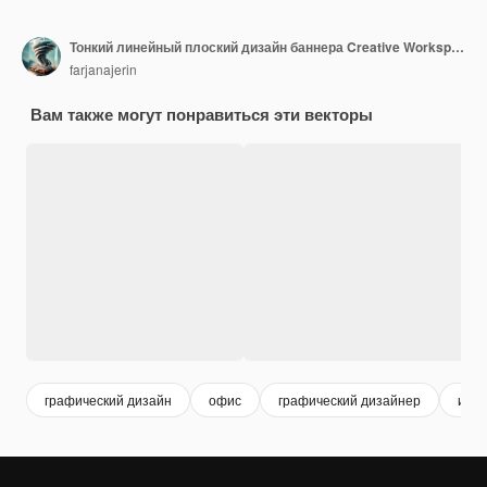
Тонкий линейный плоский дизайн баннера Creative Workspace для веб-сайта и мобильного веб-сайта прост в использовании
farjanajerin
Вам также могут понравиться эти векторы
графический дизайн
офис
графический дизайнер
инте