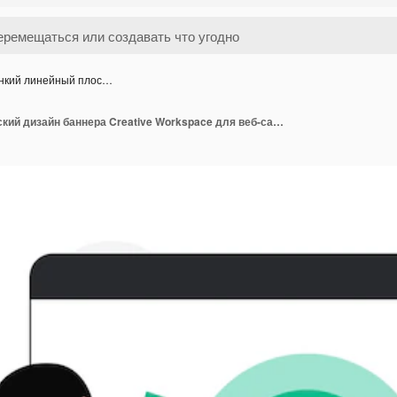
нкий линейный плос…
Тонкий линейный плоский дизайн баннера Creative Workspace для веб-сайта и мобильного веб-сайта прост в использовании