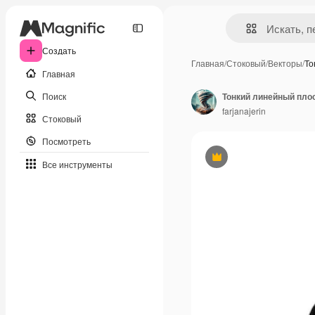
Создать
Главная
/
Стоковый
/
Векторы
/
То
Главная
Поиск
farjanajerin
Стоковый
Посмотреть
Премиум
Все инструменты