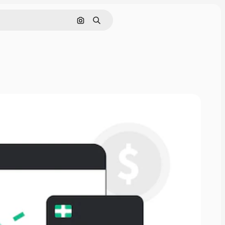
Поиск по изображению
Поиск