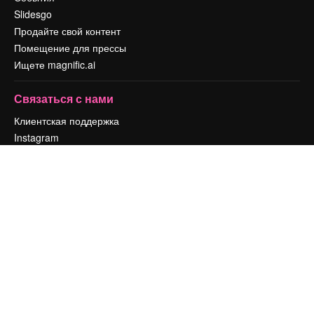
Slidesgo
Продайте свой контент
Помещение для прессы
Ищете magnific.ai
Связаться с нами
Клиентская поддержка
Instagram
YouTube
LinkedIn
TikTok
Discord
X
Reddit
Copyright © 2010-
2026
Freepik Company S.L.U.
Все права защищены
.