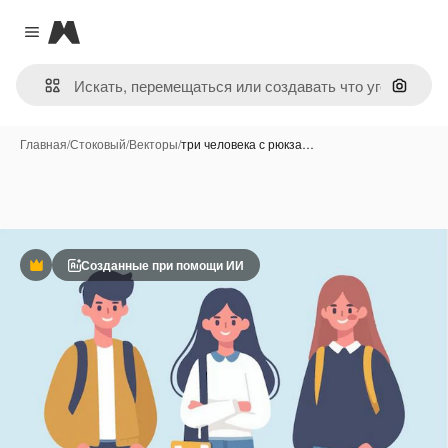
Magnific
Close menu
Поиск 
Главная
/
Стоковый
/
Векторы
/
три человека с рюкза…
Созданные при помощи ИИ
Премиум