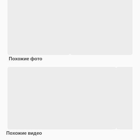
Похожие фото
Похожие видео
Premium
Premium
Сгенерировано с помощью ИИ
Premium
Premium
Сгенериров