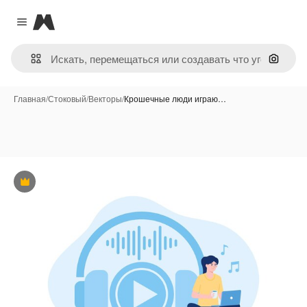
Magnific
Close menu
Поиск 
Главная
/
Стоковый
/
Векторы
/
Крошечные люди играю…
Премиум