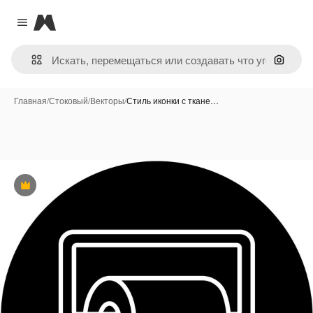
Magnific
Close menu
Поиск 
Главная
/
Стоковый
/
Векторы
/
Стиль иконки с ткане…
Премиум