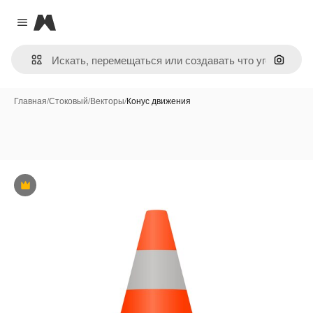
Magnific
Close menu
Поиск 
Главная
/
Стоковый
/
Векторы
/
Конус движения
Премиум