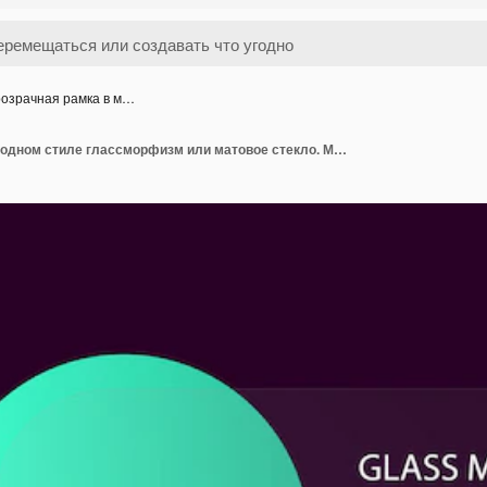
озрачная рамка в м…
Прозрачная рамка в модном стиле глассморфизм или матовое стекло. Модный эффект стекломорфизма для сайтов, приложений, обоев и интернет-проектов. Векторная иллюстрация.