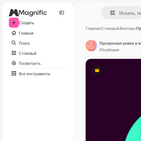
Создать
Главная
/
Стоковый
/
Векторы
/
Пр
Главная
Поиск
Fillustrasee
Стоковый
Посмотреть
Премиум
Все инструменты