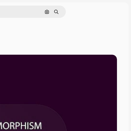
Поиск по изображению
Поиск