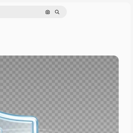
Поиск по изображению
Поиск