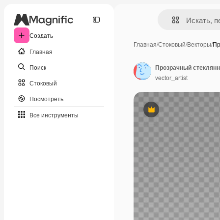
Создать
Главная
/
Стоковый
/
Векторы
/
Пр
Главная
Поиск
vector_artist
Стоковый
Посмотреть
Премиум
Все инструменты