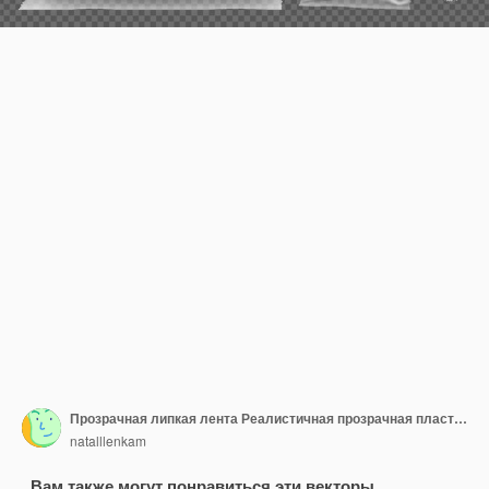
Прозрачная липкая лента Реалистичная прозрачная пластиковая клейкая лента липкая полоса фольги со складками и складками Набор векторных скомканных повязок
natalllenkam
Вам также могут понравиться эти векторы