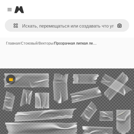
Magnific
Close menu
Поиск 
Главная
/
Стоковый
/
Векторы
/
Прозрачная липкая ле…
Премиум