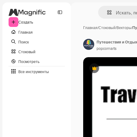
Создать
Главная
/
Стоковый
/
Векторы
/
Пу
Главная
Поиск
Путешествия и Отды
popcornarts
Стоковый
Посмотреть
Премиум
Все инструменты