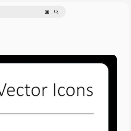
Поиск по изображению
Поиск