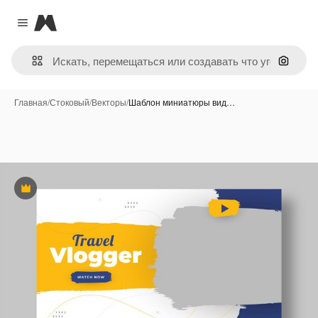
Magnific
Close menu
Поиск 
Главная
/
Стоковый
/
Векторы
/
Шаблон миниатюры вид…
Премиум