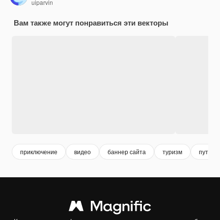
uiparvin
Вам также могут понравиться эти векторы
приключение
видео
баннер сайта
туризм
путеше