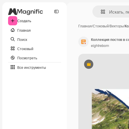
Создать
Главная
/
Стоковый
/
Векторы
/
Ко
Главная
Поиск
Коллекция постов в с
eightreborn
Стоковый
Посмотреть
Премиум
Все инструменты