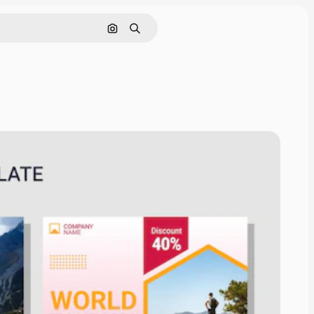
Поиск по изображению
Поиск