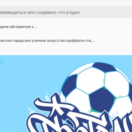
дное абстрактное х…
Модное абстрактное хип-хоп городское уличное искусство граффити стиль слово футбол вектор иллюстрация искусство