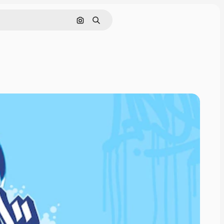
Поиск по изображению
Поиск