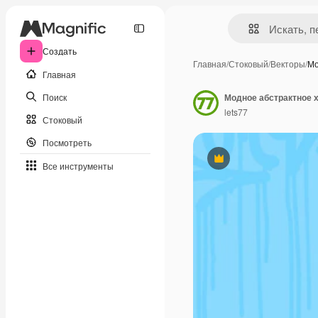
Создать
Главная
/
Стоковый
/
Векторы
/
Мо
Главная
Поиск
lets77
Стоковый
Посмотреть
Премиум
Все инструменты