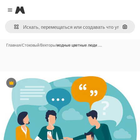
Magnific
Close menu
Поиск 
Главная
/
Стоковый
/
Векторы
/
модные цветные люди …
Премиум