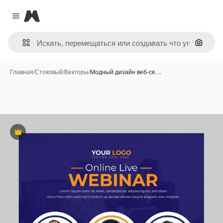
Magnific
Close menu
Поиск 
Главная
/
Стоковый
/
Векторы
/
Модный дизайн веб-се…
Премиум