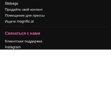
Slidesgo
Продайте свой контент
Помещение для прессы
Ищете magnific.ai
Связаться с нами
Клиентская поддержка
Instagram
YouTube
LinkedIn
TikTok
Discord
X
Reddit
Copyright © 2010-
2026
Freepik Company S.L.U.
Все права защищены
.