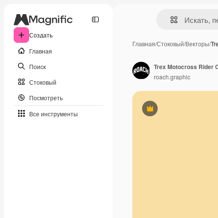
Создать
Главная
/
Стоковый
/
Векторы
/
Tr
Главная
Поиск
Trex Motocross Rider 
roach.graphic
Стоковый
Посмотреть
Премиум
Все инструменты